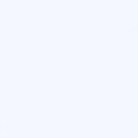
%
、蔚来等品牌在欧洲销量翻倍增长...