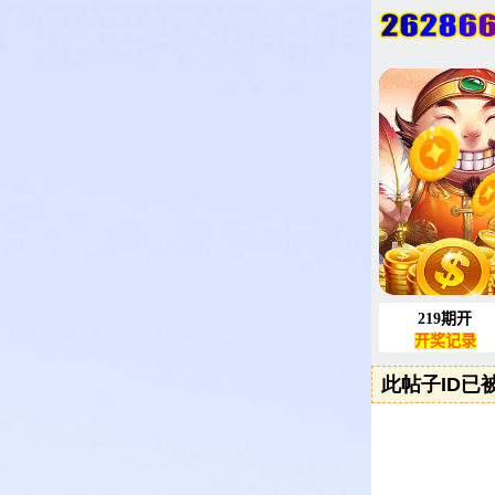
GOLDEN NEWS
首页
科技前沿
商业财经
全球视野
深度报道
关于我们
BREAKING NEWS PLATFORM
请使用手机访问
NEWS