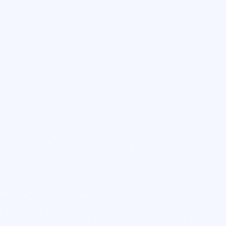
张明
2小时前
商业财经